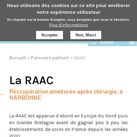
Aller
Nous utilisons des cookies sur ce site pour améliorer
au
votre expérience utilisateur
contenu
En cliquant sur le bouton Accepter, vous acceptez que nous le fassions.
principal
Plus d'informations
Prendre rdv
Accepter
Non, Merci
Accès
Accueil
Parcours patient
RAAC
Fil
d'Ariane
La RAAC
Réccupération améliorée après chirurgie, à
NARBONNE
La RAAC est apparue d’abord en Europe du Nord puis
en Grande Bretagne avant de gagner peu à peu les
établissements de soins en France depuis les années
2010.