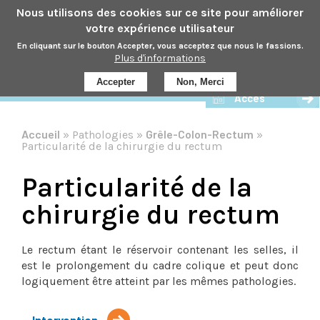
Aller
Nous utilisons des cookies sur ce site pour améliorer
au
votre expérience utilisateur
contenu
En cliquant sur le bouton Accepter, vous acceptez que nous le fassions.
principal
Plus d'informations
Prendre rdv
Accepter
Non, Merci
Accès
Accueil
Grêle-Colon-Rectum
Pathologies
Fil
Particularité de la chirurgie du rectum
d'Ar
Particularité de la
chirurgie du rectum
Le rectum étant le réservoir contenant les selles, il
est le prolongement du cadre colique et peut donc
logiquement être atteint par les mêmes pathologies.
Intervention