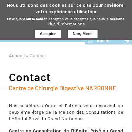
Aller
Nous utilisons des cookies sur ce site pour améliorer
au
votre expérience utilisateur
contenu
En cliquant sur le bouton Accepter, vous acceptez que nous le fassions.
principal
Plus d'informations
Prendre rdv
Accepter
Non, Merci
Accès
Accueil
Contact
Fil
d'Ariane
Contact
Centre de Chirurgie Digestive NARBONNE
Nos secrétaires Odile et Patricia vous reçoivent au
deuxième étage de la Maison des Consultations de
l’Hôpital Privé du Grand Narbonne.
Centre de Consultation de l'hôpital Privé du Grand