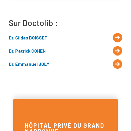
Sur Doctolib :
Dr. Gildas BOISSET
Dr. Patrick COHEN
Dr. Emmanuel JOLY
Conteneur_groupe
Goupe
coordonnées
HÔPITAL PRIVÉ DU GRAND