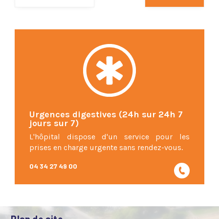
Urgences digestives (24h sur 24h 7
jours sur 7)
L'hôpital dispose d'un service pour les
prises en charge urgente sans rendez-vous.
04 34 27 49 00
Plan de site