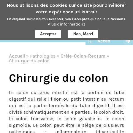
Aller
Nous utilisons des cookies sur ce site pour améliorer
au
votre expérience utilisateur
contenu
En cliquant sur le bouton Accepter, vous acceptez que nous le fassions.
principal
Plus d'informations
Prendre rdv
Accepter
Non, Merci
Accès
Accueil
Grêle-Colon-Rectum
Pathologies
Fil
Chirurgie du colon
d'Ar
Chirurgie du colon
Le colon ou gros intestin est la portion de tube
digestif qui relie l’iléon ou petit intestin au rectum
qui est la partie terminale du tube digestif. Il est
divisé schématiquement en 4 parties : le colon droit,
le colon transverse, le colon gauche et le colon
sigmoïde. Le colon peut être le siège de plusieurs
pathologies : inflammatoire (diverticulite