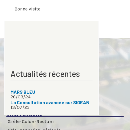
Bonne visite
Plan de site
Le centre
Nos interventions
Actualités récentes
Parcours patient
Le centre
MARS BLEU
26/03/24
Dr. Emmanuel JOLY
La Consultation avancée sur SIGEAN
13/07/23
Interventions
Grêle-Colon-Rectum