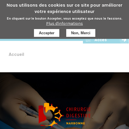
Aller
Nous utilisons des cookies sur ce site pour améliorer
au
votre expérience utilisateur
contenu
En cliquant sur le bouton Accepter, vous acceptez que nous le fassions.
principal
Plus d'informations
Soumis par
adm_786
le
ven 17/11/2023 - 15:52
Prendre rdv
Accepter
Non, Merci
Accès
Accueil
Fil
d'Ariane